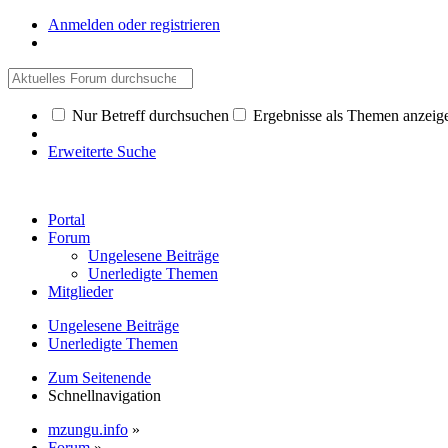
Anmelden oder registrieren
Nur Betreff durchsuchen
Ergebnisse als Themen anzeig
Erweiterte Suche
Portal
Forum
Ungelesene Beiträge
Unerledigte Themen
Mitglieder
Ungelesene Beiträge
Unerledigte Themen
Zum Seitenende
Schnellnavigation
mzungu.info
»
Forum
»