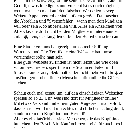
Es ist immer schwierig, online seine Liebe zu finden, aber mit
Gedult, etwas Intelligenz und vorsicht ist es doch möglich,
wenn man sich nicht auf den falschen Webseiten bewegt.
Weitere Appetitverderber sind auf den großen Datingseiten
die Abofallen und "Systemfehler", wenn man dort kündigen
will oder sein Abo abbestellen will. Alles ein Anzeichen von
Abzocke, die dort nicht bei den Mitgliedern untereinander
anfängt, nein, das fängt leider bei den Betreibern schon an.
Eine Studie von uns hat gezeigt, umso mehr Stiftung
Warentest und Tüv Zertifikate eine Webseite hat, umso
vorsichtiger sollte man sein.
Eine gute Webseite zu finden ist nicht leicht und wie oben
schon beschrieben, sperrt man die Scammer, Faker und
Strassenkinder aus, bleibt halt leider nicht mehr viel übrig, an
anständigen und ehrlichen Menschen, die online ihr Glück
suchen.
Schaut euch mal genau um, auf den einschlägigen Webseiten,
speziell so ab 23 Uhr, was sind dort für Mitglieder online?
Mit etwas Verstand und einem guten Auge sieht man sofort,
dass es sich wohl nicht um echtes und ehrliches Dating dreht,
sondern rein um Kopfkino und Beschiß....
Aber es gibt tatsächlich viele Menschen, die das Kopfkino
brauchen, den Beschiß in Kauf nehmen und dafür auch noch