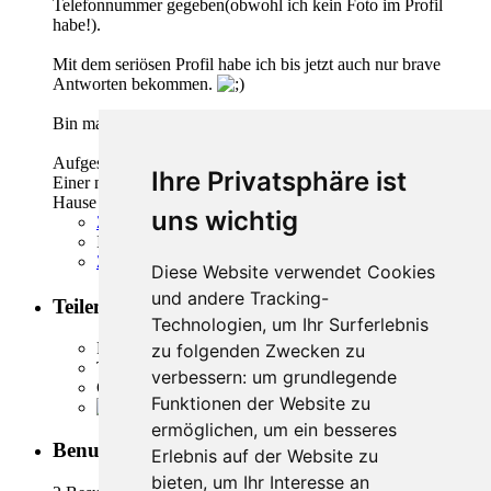
Telefonnummer gegeben(obwohl ich kein Foto im Profil
habe!).
Mit dem seriösen Profil habe ich bis jetzt auch nur brave
Antworten bekommen.
Bin mal gespannt wie sich das weiterentwickelt.
Aufgeschlossen bin ich beidem:
Ihre Privatsphäre ist
Einer netten,niveauvollen Urlaubsbekanntschaft aus gutem
Hause UND einem geilen Luder für einen heissen ONS.
uns wichtig
Zitieren
Inhalt melden
Zum Seitenanfang
Diese Website verwendet Cookies
und andere Tracking-
Teilen
Technologien, um Ihr Surferlebnis
Facebook
zu folgenden Zwecken zu
Twitter
verbessern:
um grundlegende
Google Plus
Funktionen der Website zu
Reddit
ermöglichen
,
um ein besseres
Benutzer online
2
Erlebnis auf der Website zu
bieten
,
um Ihr Interesse an