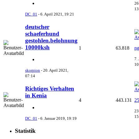
26
13
DC_01
-
6. April 2021, 19:21
deutscher
schaeferhund
gestohlen.belohnung
10000ksh
1
63.818
ng
7.
10
skorpion
-
20. April 2021,
07:14
Richtiges Verhalten
in Kenia
4
443.131
25
23
15
DC_01
-
6. Januar 2019, 19:19
Statistik