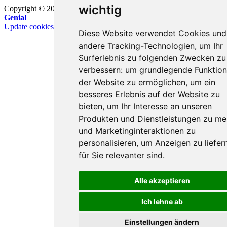
wichtig
Copyright © 2008 – 2026
mzungu.info
| Powered on
Media-
Genial
Update cookies preferences
Diese Website verwendet Cookies und
andere Tracking-Technologien, um Ihr
Surferlebnis zu folgenden Zwecken zu
verbessern:
um grundlegende Funktio
der Website zu ermöglichen
,
um ein
besseres Erlebnis auf der Website zu
bieten
,
um Ihr Interesse an unseren
Produkten und Dienstleistungen zu m
und Marketinginteraktionen zu
personalisieren
,
um Anzeigen zu liefern
für Sie relevanter sind
.
Alle akzeptieren
Ich lehne ab
Einstellungen ändern