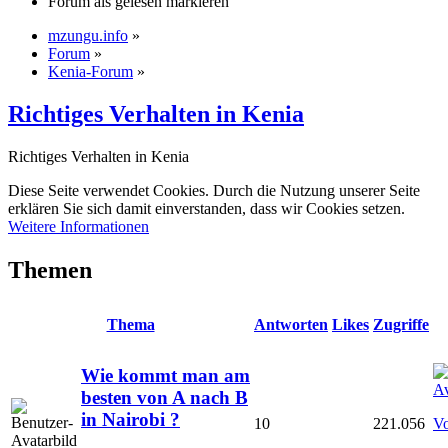
Forum als gelesen markieren
mzungu.info
»
Forum
»
Kenia-Forum
»
Richtiges Verhalten in Kenia
Richtiges Verhalten in Kenia
Diese Seite verwendet Cookies. Durch die Nutzung unserer Seite
erklären Sie sich damit einverstanden, dass wir Cookies setzen.
Weitere Informationen
Themen
Thema
Antworten
Likes
Zugriffe
Wie kommt man am
besten von A nach B
in Nairobi ?
10
221.056
Vo