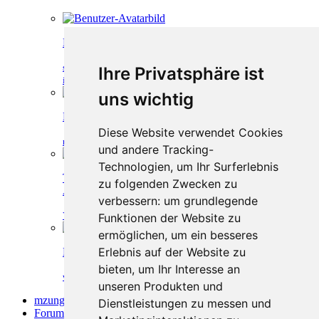
Neuer Ausweis für Kenianer
schrauber1201
-
19. April 2019, 19:48
-
Arbeit und Selbstständig
Ihre Privatsphäre ist
in Kenia
uns wichtig
Restgeld aus letztem Kenia-Urlaub
Diese Website verwendet Cookies
mombasawindi
-
2. Juni 2019, 18:46
-
Gute Erlebnisse in Kenia
und andere Tracking-
Technologien, um Ihr Surferlebnis
Tipps für Remonstrationsschreiben aufgrund
zu folgenden Zwecken zu
Ablehnung wegen "Rückkehrprognose"?
verbessern:
um grundlegende
Yankee62
-
25. Oktober 2018, 11:34
-
Info
Funktionen der Website zu
ermöglichen
,
um ein besseres
Erlebnis auf der Website zu
Neue MPesa Regelung, Authentifizierung
bieten
,
um Ihr Interesse an
wanjiku
-
9. Mai 2018, 22:00
-
Info
unseren Produkten und
mzungu.info
»
Dienstleistungen zu messen und
Forum
»