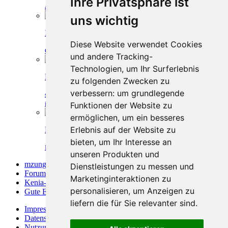
Ihre Privatsphäre ist
admin
-
29. Juni 2015, 22:59
-
Info
uns wichtig
Ich Deutsch möchte Kenianerin in Kenia heiraten
Diese Website verwendet Cookies
Colonius
-
18. März 2019, 12:16
-
Gute Erlebnisse in Kenia
und andere Tracking-
Technologien, um Ihr Surferlebnis
Neuer Ausweis für Kenianer
zu folgenden Zwecken zu
verbessern:
um grundlegende
schrauber1201
-
19. April 2019, 19:48
-
Arbeit und Selbstständig
in Kenia
Funktionen der Website zu
ermöglichen
,
um ein besseres
Erlebnis auf der Website zu
Herzlich willkommen skorpion
bieten
,
um Ihr Interesse an
Mzungu
-
22. Mai 2019, 14:38
-
Willkommen
unseren Produkten und
mzungu.info
»
Dienstleistungen zu messen und
Forum
»
Marketinginteraktionen zu
Kenia-Forum
»
personalisieren
,
um Anzeigen zu
Gute Erlebnisse in Kenia
»
liefern die für Sie relevanter sind
.
Impressum
Datenschutzerklärung
Nutzungsbedingungen