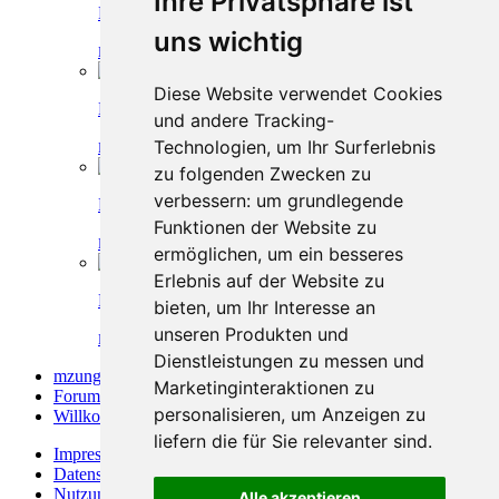
Ihre Privatsphäre ist
Herzlich willkommen Hornbill
uns wichtig
Mzungu
-
31. Oktober 2018, 13:43
-
Willkommen
Diese Website verwendet Cookies
Herzlich willkommen Yankee62
und andere Tracking-
Technologien, um Ihr Surferlebnis
Mzungu
-
24. Oktober 2018, 19:57
-
Willkommen
zu folgenden Zwecken zu
verbessern:
um grundlegende
Herzlich willkommen Charly1959
Funktionen der Website zu
Mzungu
-
30. September 2018, 16:05
-
Willkommen
ermöglichen
,
um ein besseres
Erlebnis auf der Website zu
Herzlich willkommen food-safari
bieten
,
um Ihr Interesse an
unseren Produkten und
Mzungu
-
15. September 2018, 00:49
-
Willkommen
Dienstleistungen zu messen und
mzungu.info
»
Marketinginteraktionen zu
Forum
»
personalisieren
,
um Anzeigen zu
Willkommen
»
liefern die für Sie relevanter sind
.
Impressum
Datenschutzerklärung
Nutzungsbedingungen
Alle akzeptieren