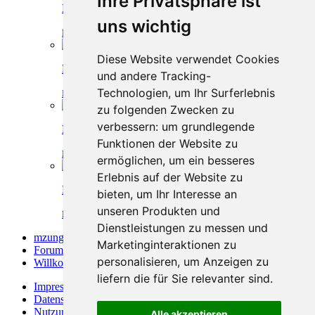
Ihre Privatsphäre ist
Herzlich willkommen OleSimba
uns wichtig
Mzungu
-
24. Juli 2018, 13:15
-
Willkommen
Diese Website verwendet Cookies
Herzlich willkommen Chic99
und andere Tracking-
Technologien, um Ihr Surferlebnis
Mzungu
-
19. Juli 2018, 15:24
-
Willkommen
zu folgenden Zwecken zu
verbessern:
um grundlegende
Herzlich willkommen Einfach Ich
Funktionen der Website zu
Mzungu
-
10. Juli 2018, 13:47
-
Willkommen
ermöglichen
,
um ein besseres
Erlebnis auf der Website zu
Herzlich willkommen Kalinski
bieten
,
um Ihr Interesse an
unseren Produkten und
Mzungu
-
8. Juli 2018, 10:06
-
Willkommen
Dienstleistungen zu messen und
mzungu.info
»
Marketinginteraktionen zu
Forum
»
personalisieren
,
um Anzeigen zu
Willkommen
»
liefern die für Sie relevanter sind
.
Impressum
Datenschutzerklärung
Nutzungsbedingungen
Alle akzeptieren