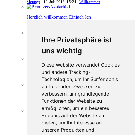
Mzungu
-
19. Juli 2018, 15:24
-
Willkommen
Herzlich willkommen Einfach Ich
Mzungu
-
10. Juli 2018, 13:47
-
Willkommen
Ihre Privatsphäre ist
Herzlich willkommen Kalinski
uns wichtig
Mzungu
-
8. Juli 2018, 10:06
-
Willkommen
Diese Website verwendet Cookies
Herzlich willkommen Chris68
und andere Tracking-
Technologien, um Ihr Surferlebnis
Mzungu
-
4. Juli 2018, 14:09
-
Willkommen
zu folgenden Zwecken zu
verbessern:
um grundlegende
Herzlich willkommen Trekkert
Funktionen der Website zu
Mzungu
-
29. Juni 2018, 08:58
-
Willkommen
ermöglichen
,
um ein besseres
Erlebnis auf der Website zu
Herzlich willkommen eisenbieger
bieten
,
um Ihr Interesse an
unseren Produkten und
Mzungu
-
28. Juni 2018, 10:47
-
Willkommen