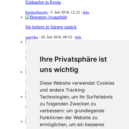
Einkaufen in Kenia
KaribuNairobi
-
5. Juli 2016, 12:25
-
Info
Sie kehren in Särgen zurück
wanjiku
-
26. Juli 2016, 08:52
-
Info
Deutscher in Ukunda gestrandet, Kenyaner machen
sich Sorgen
Ihre Privatsphäre ist
wanjiku
-
6. Juli 2016, 09:48
-
Info
uns wichtig
Herzlich willkommen NHB.2016
Diese Website verwendet Cookies
und andere Tracking-
Mzungu
-
15. Juli 2016, 12:23
-
Willkommen
Technologien, um Ihr Surferlebnis
zu folgenden Zwecken zu
China fordert Sitze im kenyanischen Parlament
verbessern:
um grundlegende
wanjiku
-
11. Juli 2016, 15:25
-
Info
Funktionen der Website zu
ermöglichen
,
um ein besseres