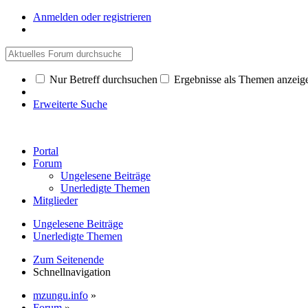
Anmelden oder registrieren
Nur Betreff durchsuchen
Ergebnisse als Themen anzeig
Erweiterte Suche
Portal
Forum
Ungelesene Beiträge
Unerledigte Themen
Mitglieder
Ungelesene Beiträge
Unerledigte Themen
Zum Seitenende
Schnellnavigation
mzungu.info
»
Forum
»