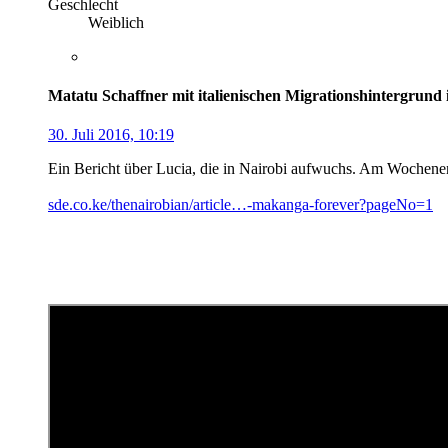
Geschlecht
Weiblich
Matatu Schaffner mit italienischen Migrationshintergrund 
30. Juli 2016, 10:19
Ein Bericht über Lucia, die in Nairobi aufwuchs. Am Wochene
sde.co.ke/thenairobian/article…-makanga-forever?pageNo=1