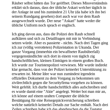
Räuber selbst hätten das Tor geöffnet. Dieses Missverständnis
erklärt sich daraus, dass der übliche Askari welcher täglich in
der Anlage ist und bis zumindest 21 Uhr (da habe ich ihn bei
seinem Rundgang gesehen) dort auch war vor dem Raub
ausgewechselt wurde. Der neue "Askari" hatte weder die
übliche Uniform noch sprach er englisch.
Ich ging davon aus, dass die Polizei den Raub schnell
aufklären und sich zu Detailfragen mit mir in Verbindung
setzen würde. Aber es passierte - nichts. Nach drei Tagen ging
ich zur (völlig verrotteten) Polizeistation in Ukunda. Der
ganze Vorgang (immerhin ein bewaffneter Raubüberfall)
vergegenständlichte sich dort in einem von täglich zig
handschriftlichen, kleinen Einträgen in einem großen Buch.
Ich wurde zur Touristenpolizei verwiesen. Mir wurde indirekt
klar gemacht, dass von der Polizei keinerlei Unterstützung zu
erwarten ist. Meine Idee war nun zumindest irgendein
offizielles Dokument zu dem Vorgang zu bekommen um
zivilrechtlich gegen die Securityfirma vorgehen zu können.
Weit gefehlt. Ich durfte handschriftlich alles aufschreiben und
es wurde damit eine "Akte" angelegt. Weiter bot man mir an,
ich könne auf einem uralten Computer die übliche
Bestätigung für eine Reisegepäckversicherung schreiben
welche natürlich keinerlei Details zur Sache enthält. Nach drei
Zeilen schreiben habe ich das abgebrochen da die Tastatur