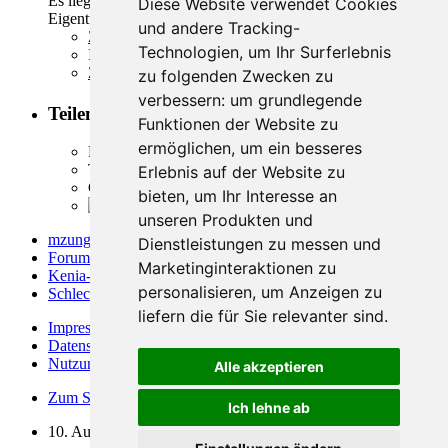
Es liegt eben an einem selbst und man muss besser auf sein
Diese Website verwendet Cookies
Eigentum achten...auch in der schönsten Zeit des Jahres
und andere Tracking-
Zitieren
Technologien, um Ihr Surferlebnis
Inhalt melden
Zum Seitenanfang
zu folgenden Zwecken zu
verbessern:
um grundlegende
Teilen
Funktionen der Website zu
ermöglichen
,
um ein besseres
Facebook
Twitter
Erlebnis auf der Website zu
Google Plus
bieten
,
um Ihr Interesse an
Reddit
unseren Produkten und
mzungu.info
»
Dienstleistungen zu messen und
Forum
»
Marketinginteraktionen zu
Kenia-Forum
»
personalisieren
,
um Anzeigen zu
Schlechte Erlebnisse in Kenia
»
liefern die für Sie relevanter sind
.
Impressum
Datenschutzerklärung
Nutzungsbedingungen
Alle akzeptieren
Zum Seitenanfang
Ich lehne ab
10. August 2026, 05:32