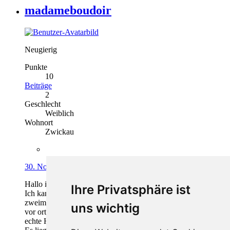
madameboudoir
Neugierig
Punkte
10
Beiträge
2
Geschlecht
Weiblich
Wohnort
Zwickau
30. November 2016, 12:03
Hallo ich habe hier beiläufig zum Thema gelesen.
Ihre Privatsphäre ist
Ich kann nur sagen das ich in den letzten Jahren bereits
zweimal im Hotel bestohlen wurde und mir weder die polizei
uns wichtig
vor ort in Mombasa noch in der CID-Zentrale in Nairobi
echte Hilfe geboten wurde.