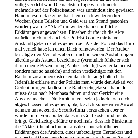
völlig verklebt war. Die nächsten Tage war ich noch
mehrmals auf der Polizeistation was zumindest eine gewissen
Handlungsdruck erzeugt hat. Denn nach weiteren drei
Wochen (mein Telefon und Geld war am Strand gestohlen
worden) war die "Akte" um weitere handschriftliche
Erklärungen angewachsen. Einsehen durfte ich die Akte
natürlich nicht und auch der Polizist konnte mir keine
Auskunft geben da alles geheim sei. Als der Polizist das Büro
mal verließ habe ich einen Blick reingeworfen. Der Araber
bestätigte den Verlauf wobei er mich in seinen Ausführungen
allerdings als Asiaten bezeichnete (vermutlich fühlte er sich
durch meine Bezeichnung Araber beleidigt weil er keiner ist
sondern nur so aussieht) und mich verdächtigte mit den
Räubern zusammenzustecken da ich ihn angehalten habe.
Jedenfalls erklärte mir der Polizist man würde den Askari vor
Gericht bringen da dieser die Räuber eingelassen habe. Ich
müsse dazu nach Mombasa fahren und vor Gericht eine
Aussage machen. Die Ermittlungen seien jedoch noch nicht
abgeschlossen, alles geheim, bla, bla. Ich könne einen Anwalt
nehmen um gegen die Securityfirma vorzugehen aber er
würde mir davon abraten da es nur Geld kostet und nichts
bringt. Gleichzeitig erklärte er nochmals, dass ich Einsicht in
die "Akte" (die ohnehin nur aus den handschriftlichen
Erklärungen des Arabers, eines unbeteiligten Caretakers und
mir bestand) bzw. eine Kopie dieser nur durch einen Anwalt