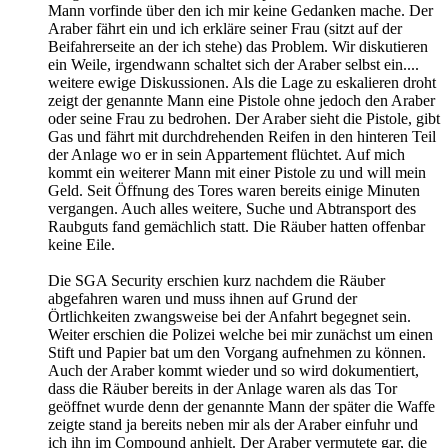
Mann vorfinde über den ich mir keine Gedanken mache. Der
Araber fährt ein und ich erkläre seiner Frau (sitzt auf der
Beifahrerseite an der ich stehe) das Problem. Wir diskutieren
ein Weile, irgendwann schaltet sich der Araber selbst ein....
weitere ewige Diskussionen. Als die Lage zu eskalieren droht
zeigt der genannte Mann eine Pistole ohne jedoch den Araber
oder seine Frau zu bedrohen. Der Araber sieht die Pistole, gibt
Gas und fährt mit durchdrehenden Reifen in den hinteren Teil
der Anlage wo er in sein Appartement flüchtet. Auf mich
kommt ein weiterer Mann mit einer Pistole zu und will mein
Geld. Seit Öffnung des Tores waren bereits einige Minuten
vergangen. Auch alles weitere, Suche und Abtransport des
Raubguts fand gemächlich statt. Die Räuber hatten offenbar
keine Eile.
Die SGA Security erschien kurz nachdem die Räuber
abgefahren waren und muss ihnen auf Grund der
Örtlichkeiten zwangsweise bei der Anfahrt begegnet sein.
Weiter erschien die Polizei welche bei mir zunächst um einen
Stift und Papier bat um den Vorgang aufnehmen zu können.
Auch der Araber kommt wieder und so wird dokumentiert,
dass die Räuber bereits in der Anlage waren als das Tor
geöffnet wurde denn der genannte Mann der später die Waffe
zeigte stand ja bereits neben mir als der Araber einfuhr und
ich ihn im Compound anhielt. Der Araber vermutete gar, die