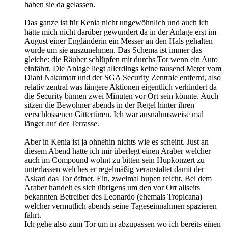
haben sie da gelassen.
Das ganze ist für Kenia nicht ungewöhnlich und auch ich
hätte mich nicht darüber gewundert da in der Anlage erst im
August einer Engländerin ein Messer an den Hals gehalten
wurde um sie auszunehmen. Das Schema ist immer das
gleiche: die Räuber schlüpfen mit durchs Tor wenn ein Auto
einfährt. Die Anlage liegt allerdings keine tausend Meter vom
Diani Nakumatt und der SGA Security Zentrale entfernt, also
relativ zentral was längere Aktionen eigentlich verhindert da
die Security binnen zwei Minuten vor Ort sein könnte. Auch
sitzen die Bewohner abends in der Regel hinter ihren
verschlossenen Gittertüren. Ich war ausnahmsweise mal
länger auf der Terrasse.
Aber in Kenia ist ja ohnehin nichts wie es scheint. Just an
diesem Abend hatte ich mir überlegt einen Araber welcher
auch im Compound wohnt zu bitten sein Hupkonzert zu
unterlassen welches er regelmäßig veranstaltet damit der
Askari das Tor öffnet. Ein, zweimal hupen reicht. Bei dem
Araber handelt es sich übrigens um den vor Ort allseits
bekannten Betreiber des Leonardo (ehemals Tropicana)
welcher vermutlich abends seine Tageseinnahmen spazieren
fährt.
Ich gehe also zum Tor um in abzupassen wo ich bereits einen