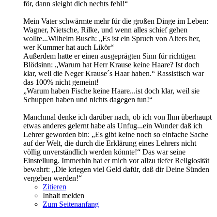
för, dann sleight dich nechts fehl!“
Mein Vater schwärmte mehr für die großen Dinge im Leben:
Wagner, Nietsche, Rilke, und wenn alles schief gehen
wollte...Wilhelm Busch: „Es ist ein Spruch von Alters her,
wer Kummer hat auch Likör“
Außerdem hatte er einen ausgeprägten Sinn für richtigen
Blödsinn: „Warum hat Herr Krause keine Haare? Ist doch
klar, weil die Neger Krause´s Haar haben.“ Rassistisch war
das 100% nicht gemeint!
„Warum haben Fische keine Haare...ist doch klar, weil sie
Schuppen haben und nichts dagegen tun!“
Manchmal denke ich darüber nach, ob ich von Ihm überhaupt
etwas anderes gelernt habe als Unfug...ein Wunder daß ich
Lehrer geworden bin: „Es gibt keine noch so einfache Sache
auf der Welt, die durch die Erklärung eines Lehrers nicht
völlig unverständlich werden könnte!“ Das war seine
Einstellung. Immerhin hat er mich vor allzu tiefer Religiosität
bewahrt: „Die kriegen viel Geld dafür, daß dir Deine Sünden
vergeben werden!“
Zitieren
Inhalt melden
Zum Seitenanfang