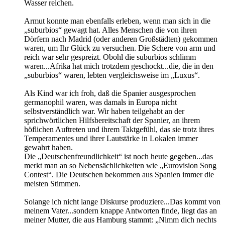
Wasser reichen.
Armut konnte man ebenfalls erleben, wenn man sich in die
„suburbios“ gewagt hat. Alles Menschen die von ihren
Dörfern nach Madrid (oder anderen Großstädten) gekommen
waren, um Ihr Glück zu versuchen. Die Schere von arm und
reich war sehr gespreizt. Obohl die suburbios schlimm
waren...Afrika hat mich trotzdem geschockt...die, die in den
„suburbios“ waren, lebten vergleichsweise im „Luxus“.
Als Kind war ich froh, daß die Spanier ausgesprochen
germanophil waren, was damals in Europa nicht
selbstverständlich war. Wir haben teilgehabt an der
sprichwörtlichen Hilfsbereitschaft der Spanier, an ihrem
höflichen Auftreten und ihrem Taktgefühl, das sie trotz ihres
Temperamentes und ihrer Lautstärke in Lokalen immer
gewahrt haben.
Die „Deutschenfreundlichkeit“ ist noch heute gegeben...das
merkt man an so Nebensächlichkeiten wie „Eurovision Song
Contest“. Die Deutschen bekommen aus Spanien immer die
meisten Stimmen.
Solange ich nicht lange Diskurse produziere...Das kommt von
meinem Vater...sondern knappe Antworten finde, liegt das an
meiner Mutter, die aus Hamburg stammt: „Nimm dich nechts