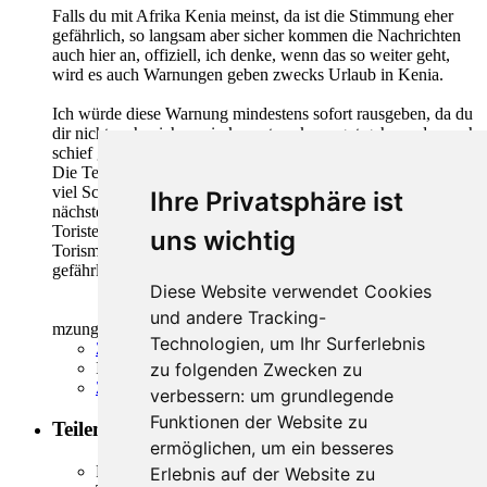
Falls du mit Afrika Kenia meinst, da ist die Stimmung eher
gefährlich, so langsam aber sicher kommen die Nachrichten
auch hier an, offiziell, ich denke, wenn das so weiter geht,
wird es auch Warnungen geben zwecks Urlaub in Kenia.
Ich würde diese Warnung mindestens sofort rausgeben, da du
dir nicht mehr sicher sein kannst, es kann gut gehen oder auch
schief gehen.
Die Terroristen versuchen natürlich mit Ihren Anschlägen so
viel Schlagzeilen wie möglich zu machen, also was ist da der
Ihre Privatsphäre ist
nächste Schritt?
Toristen terrorisieren, das schädigt auch die Küste (den
uns wichtig
Torismus), deshalb ist das momentan auf alle Fälle recht
gefährlich.
Diese Website verwendet Cookies
und andere Tracking-
mzungu
Technologien, um Ihr Surferlebnis
Zitieren
Inhalt melden
zu folgenden Zwecken zu
Zum Seitenanfang
verbessern:
um grundlegende
Funktionen der Website zu
Teilen
ermöglichen
,
um ein besseres
Facebook
Erlebnis auf der Website zu