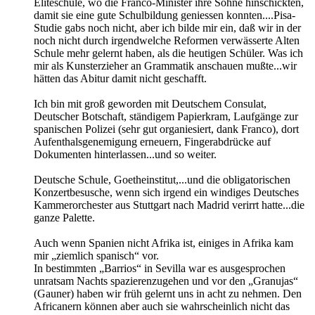
Eliteschule, wo die Franco-Minister ihre Söhne hinschickten,
damit sie eine gute Schulbildung geniessen konnten....Pisa-
Studie gabs noch nicht, aber ich bilde mir ein, daß wir in der
noch nicht durch irgendwelche Reformen verwässerte Alten
Schule mehr gelernt haben, als die heutigen Schüler. Was ich
mir als Kunsterzieher an Grammatik anschauen mußte...wir
hätten das Abitur damit nicht geschafft.
Ich bin mit groß geworden mit Deutschem Consulat,
Deutscher Botschaft, ständigem Papierkram, Laufgänge zur
spanischen Polizei (sehr gut organiesiert, dank Franco), dort
Aufenthalsgenemigung erneuern, Fingerabdrücke auf
Dokumenten hinterlassen...und so weiter.
Deutsche Schule, Goetheinstitut,...und die obligatorischen
Konzertbesusche, wenn sich irgend ein windiges Deutsches
Kammerorchester aus Stuttgart nach Madrid verirrt hatte...die
ganze Palette.
Auch wenn Spanien nicht Afrika ist, einiges in Afrika kam
mir „ziemlich spanisch“ vor.
In bestimmten „Barrios“ in Sevilla war es ausgesprochen
unratsam Nachts spazierenzugehen und vor den „Granujas“
(Gauner) haben wir früh gelernt uns in acht zu nehmen. Den
Africanern können aber auch sie wahrscheinlich nicht das