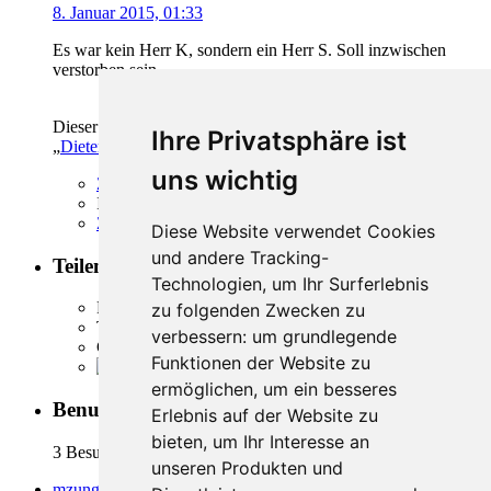
8. Januar 2015, 01:33
Es war kein Herr K, sondern ein Herr S. Soll inzwischen
verstorben sein.
Dieser Beitrag wurde bereits 1 mal editiert, zuletzt von
Ihre Privatsphäre ist
„
Dieter
“ (
24. Oktober 2016, 22:51
)
uns wichtig
Zitieren
Inhalt melden
Zum Seitenanfang
Diese Website verwendet Cookies
und andere Tracking-
Teilen
Technologien, um Ihr Surferlebnis
Facebook
zu folgenden Zwecken zu
Twitter
verbessern:
um grundlegende
Google Plus
Funktionen der Website zu
Reddit
ermöglichen
,
um ein besseres
Benutzer online
3
Erlebnis auf der Website zu
bieten
,
um Ihr Interesse an
3 Besucher
unseren Produkten und
mzungu.info
»