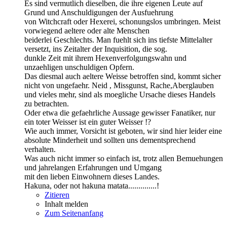
Es sind vermutlich dieselben, die ihre eigenen Leute auf
Grund und Anschuldigungen der Ausfuehrung
von Witchcraft oder Hexerei, schonungslos umbringen. Meist
vorwiegend aeltere oder alte Menschen
beiderlei Geschlechts. Man fuehlt sich ins tiefste Mittelalter
versetzt, ins Zeitalter der Inquisition, die sog.
dunkle Zeit mit ihrem Hexenverfolgungswahn und
unzaehligen unschuldigen Opfern.
Das diesmal auch aeltere Weisse betroffen sind, kommt sicher
nicht von ungefaehr. Neid , Missgunst, Rache,Aberglauben
und vieles mehr, sind als moegliche Ursache dieses Handels
zu betrachten.
Oder etwa die gefaehrliche Aussage gewisser Fanatiker, nur
ein toter Weisser ist ein guter Weisser !?
Wie auch immer, Vorsicht ist geboten, wir sind hier leider eine
absolute Minderheit und sollten uns dementsprechend
verhalten.
Was auch nicht immer so einfach ist, trotz allen Bemuehungen
und jahrelangen Erfahrungen und Umgang
mit den lieben Einwohnern dieses Landes.
Hakuna, oder not hakuna matata..............!
Zitieren
Inhalt melden
Zum Seitenanfang