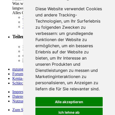
Was willst du hier machen? -egal, nach einigen Wochen
langweilst du dich zu tode oder bist total genervt!!!
Diese Website verwendet Cookies
Alles Gute!!!
und andere Tracking-
Zitieren
Technologien, um Ihr Surferlebnis
Inhalt melden
Zum Seitenanfang
zu folgenden Zwecken zu
verbessern:
um grundlegende
Teilen
Funktionen der Website zu
ermöglichen
,
um ein besseres
Facebook
Twitter
Erlebnis auf der Website zu
Google Plus
bieten
,
um Ihr Interesse an
Reddit
unseren Produkten und
mzungu.info
»
Dienstleistungen zu messen und
Forum
»
Marketinginteraktionen zu
Kenia-Forum
»
personalisieren
,
um Anzeigen zu
Schlechte Erlebnisse in Kenia
»
liefern die für Sie relevanter sind
.
Impressum
Datenschutzerklärung
Nutzungsbedingungen
Alle akzeptieren
Zum Seitenanfang
Ich lehne ab