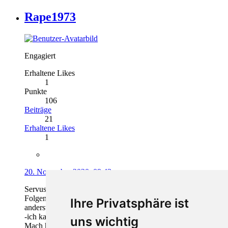
Rape1973
Engagiert
Erhaltene Likes
1
Punkte
106
Beiträge
21
Erhaltene Likes
1
20. November 2020, 09:43
Servus nach Deutschland!!
Folgendes bezieht sich auf Mombasa und Umfeld!!!!!! -
Ihre Privatsphäre ist
anderswo habe ich kein Erfahrung!
-ich kann dir nur empfehlen: lass es sein!!!
uns wichtig
Mach hier deinen Urlaub und bleib in Europa!