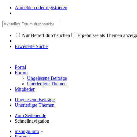
Anmelden oder registrieren
Nur Betreff durchsuchen
Ergebnisse als Themen anzeig
Erweiterte Suche
Portal
Forum
Ungelesene Beiträge
Unerledigte Themen
Mitglieder
Ungelesene Beiträge
Unerledigte Themen
Zum Seitenende
Schnellnavigation
mzungu.info
»
Forum
»