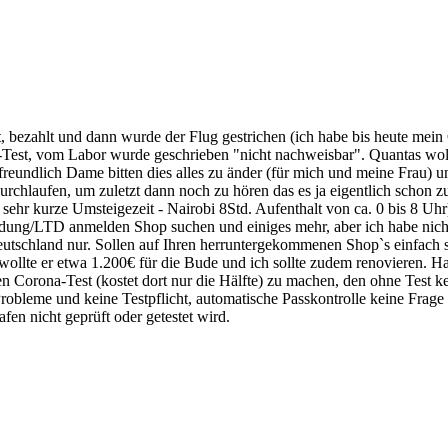
 bezahlt und dann wurde der Flug gestrichen (ich habe bis heute mein
Test, vom Labor wurde geschrieben "nicht nachweisbar". Quantas wollt
reundlich Dame bitten dies alles zu änder (für mich und meine Frau) u
urchlaufen, um zuletzt dann noch zu hören das es ja eigentlich schon 
r kurze Umsteigezeit - Nairobi 8Std. Aufenthalt von ca. 0 bis 8 Uhr). 
dung/LTD anmelden Shop suchen und einiges mehr, aber ich habe nicht
eutschland nur. Sollen auf Ihren herruntergekommenen Shop`s einfach 
 wollte er etwa 1.200€ für die Bude und ich sollte zudem renovieren. H
n Corona-Test (kostet dort nur die Hälfte) zu machen, den ohne Test
ine Probleme und keine Testpflicht, automatische Passkontrolle keine F
en nicht geprüft oder getestet wird.