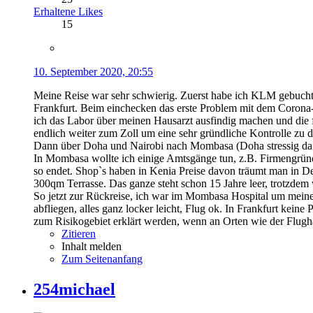
Erhaltene Likes
15
10. September 2020, 20:55
Meine Reise war sehr schwierig. Zuerst habe ich KLM gebucht,
Frankfurt. Beim einchecken das erste Problem mit dem Corona-
ich das Labor über meinen Hausarzt ausfindig machen und die f
endlich weiter zum Zoll um eine sehr gründliche Kontrolle zu d
Dann über Doha und Nairobi nach Mombasa (Doha stressig da seh
In Mombasa wollte ich einige Amtsgänge tun, z.B. Firmengrün
so endet. Shop`s haben in Kenia Preise davon träumt man in D
300qm Terrasse. Das ganze steht schon 15 Jahre leer, trotzdem
So jetzt zur Rückreise, ich war im Mombasa Hospital um meine
abfliegen, alles ganz locker leicht, Flug ok. In Frankfurt ke
zum Risikogebiet erklärt werden, wenn an Orten wie der Flughaf
Zitieren
Inhalt melden
Zum Seitenanfang
254michael