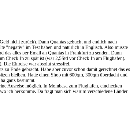
 Geld nicht zurück). Dann Quantas gebucht und endlich nach
e "negativ" im Test haben und natürlich in Englisch. Also musste
nd das alles per Email an Quantas in Frankfurt zu senden. Dann
zum Check-In zu spät ist (war 2,5Std vor Check-In am Flughafen).
Die Einreise war absolut stressfrei.
s zu Ende gebracht. Habe aber zuvor schon damit gerechnet das es
sitzen bleiben. Hatte einen Shop mit 600qm, 300qm überdacht und
aha ganz bestimmt.
 keine Ausreise möglich. In Mombasa zum Flughafen, einchecken
rage wo ich herkomme. Da fragt man sich warum verschiedene Länder