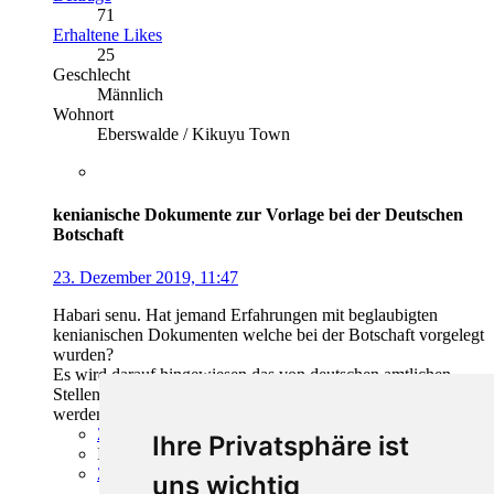
71
Erhaltene Likes
25
Geschlecht
Männlich
Wohnort
Eberswalde / Kikuyu Town
kenianische Dokumente zur Vorlage bei der Deutschen
Botschaft
23. Dezember 2019, 11:47
Habari senu. Hat jemand Erfahrungen mit beglaubigten
kenianischen Dokumenten welche bei der Botschaft vorgelegt
wurden?
Es wird darauf hingewiesen das von deutschen amtlichen
Stellen beglaubigte Kopien zur Beantragung verwendet
werden.
Zitieren
Ihre Privatsphäre ist
Inhalt melden
Zum Seitenanfang
uns wichtig