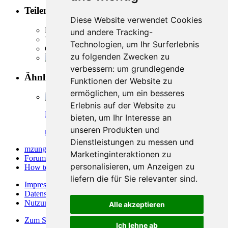
Teilen
Diese Website verwendet Cookies
Facebook
und andere Tracking-
Twitter
Technologien, um Ihr Surferlebnis
Google Plus
zu folgenden Zwecken zu
Reddit
verbessern:
um grundlegende
Ähnliche Themen
Funktionen der Website zu
ermöglichen
,
um ein besseres
Erlebnis auf der Website zu
Heirat einer Kenianerin
bieten
,
um Ihr Interesse an
unseren Produkten und
NinoDi
-
11. Juli 2017, 14:56
-
How to-Wie mache ich das:
Dienstleistungen zu messen und
mzungu.info
»
Marketinginteraktionen zu
Forum
»
personalisieren
,
um Anzeigen zu
How to-Wie mache ich das:
»
liefern die für Sie relevanter sind
.
Impressum
Datenschutzerklärung
Nutzungsbedingungen
Alle akzeptieren
Zum Seitenanfang
Ich lehne ab